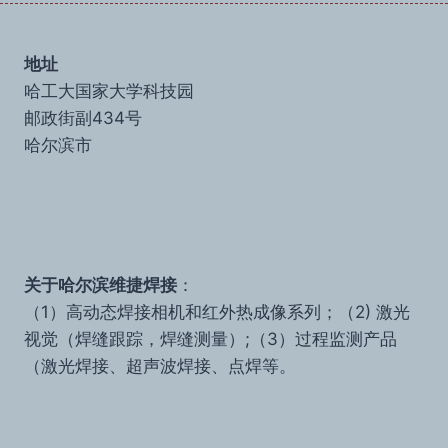
法
页
导
航
地址
哈工大国家大学科技园
邮政街副434号
哈尔滨市
关于哈尔滨维捷焊接
：
（1）高动态焊接相机和红外热成像系列；（2) 激光
视觉（焊缝跟踪，焊缝测量）;（3）过程监测产品
（激光焊接、超声波焊接、点焊等。