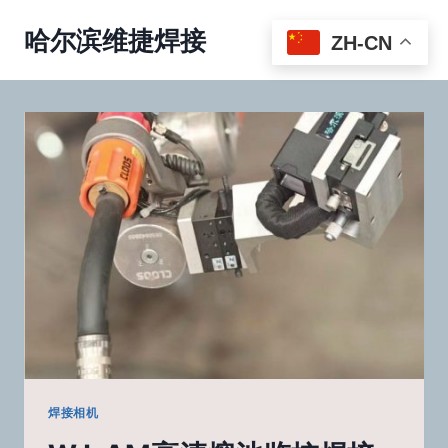
跳
哈尔滨维捷焊接
到
ZH-CN
内
容
焊接相机