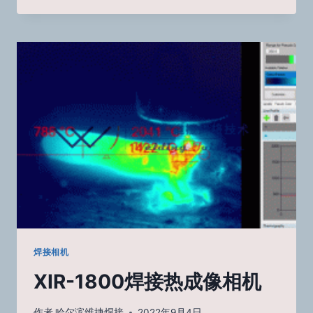
OS
激
光
视
觉
跟
踪
检
测
解
决
方
案
焊接相机
XIR-1800焊接热成像相机
作者
哈尔滨维捷焊接
2022年9月4日