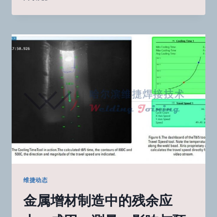
接
中
的
气
孔：
成
因、
类
型
及
检
测
方
法
维捷动态
金属增材制造中的残余应