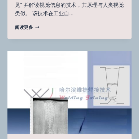
见” 并解读视觉信息的技术，其原理与人类视觉
类似。 该技术在工业自…
为
阅读更多
什
么
近
红
外
（NIR）
在
机
器
视
觉
中
表
现
更
优