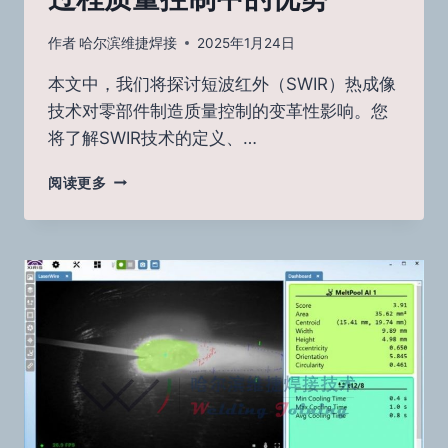
作者
哈尔滨维捷焊接
2025年1月24日
本文中，我们将探讨短波红外（SWIR）热成像
技术对零部件制造质量控制的变革性影响。您
将了解SWIR技术的定义、…
短
阅读更多
波
红
外
热
成
像
在
工
业
制
造
过