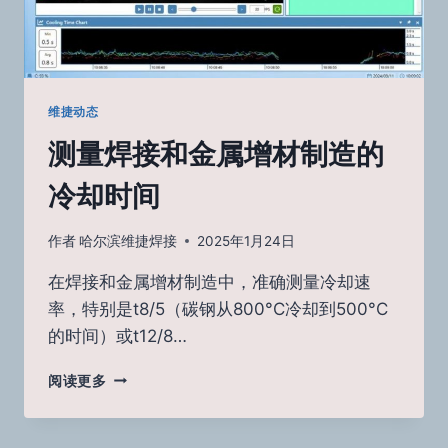
程
质
量
控
制
中
维捷动态
的
测量焊接和金属增材制造的
优
势
冷却时间
作者
哈尔滨维捷焊接
2025年1月24日
在焊接和金属增材制造中，准确测量冷却速
率，特别是t8/5（碳钢从800°C冷却到500°C
的时间）或t12/8…
测
阅读更多
量
焊
接