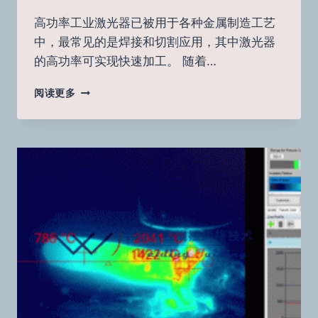
高功率工业激光器已被用于各种金属制造工艺
中，最常见的是焊接和切割应用，其中激光器
的高功率可实现快速加工。 随着…
将
阅读更多
WELD
CAMERA
集
成
到
激
光
焊
接
工
艺
中