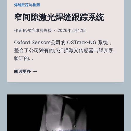
焊缝跟踪与检测
窄间隙激光焊缝跟踪系统
作者
哈尔滨维捷焊接
2026年2月12日
Oxford Sensors公司的 OSTrack-NG 系统，
整合了公司独有的点扫描激光传感器与经实践
验证的…
窄
阅读更多
间
隙
激
光
焊
缝
跟
踪
系