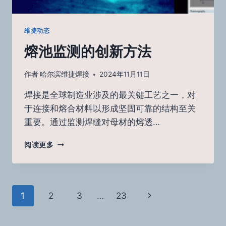
维捷动态
熔池监测的创新方法
作者
哈尔滨维捷焊接
2024年11月11日
焊接是全球制造业涉及的最关键工艺之一，对
于连接和熔合材料以形成坚固可靠的结构至关
重要。通过监测焊缝对母材的熔透…
熔
阅读更多
池
监
测
的
页
下
1
2
3
…
23
创
新
面
一
方