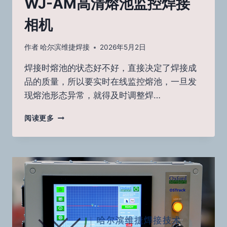
WJ-AM高清熔池监控焊接
相机
作者
哈尔滨维捷焊接
2026年5月2日
焊接时熔池的状态好不好，直接决定了焊接成
品的质量，所以要实时在线监控熔池，一旦发
现熔池形态异常，就得及时调整焊…
WJ-
阅读更多
AM
高
清
熔
池
监
控
焊
接
相