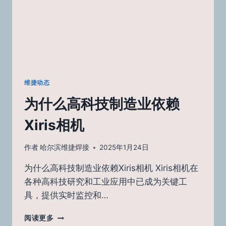
力：
成
因、
测
量、
影
响
与
维捷动态
预
为什么高科技制造业依赖
防
Xiris相机
作者
哈尔滨维捷焊接
2025年1月24日
为什么高科技制造业依赖Xiris相机 Xiris相机在
各种高科技研究和工业应用中已成为关键工
具，提供实时监控和…
为
阅读更多