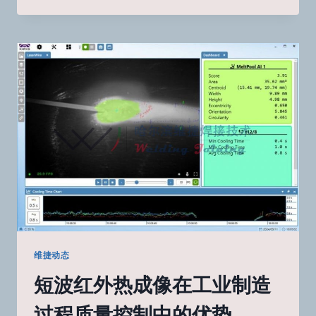
什
么
高
科
技
制
造
业
依
赖
XIRIS
相
机
维捷动态
短波红外热成像在工业制造
过程质量控制中的优势