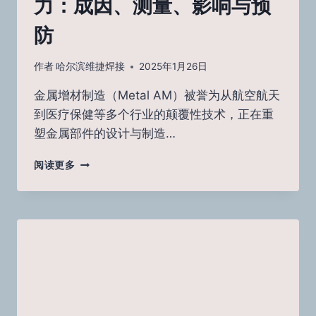
力：成因、测量、影响与预
防
作者
哈尔滨维捷焊接
2025年1月26日
金属增材制造（Metal AM）被誉为从航空航天
到医疗保健等多个行业的颠覆性技术，正在重
塑金属部件的设计与制造…
金
阅读更多
属
增
材
制
造
中
的
残
余
应