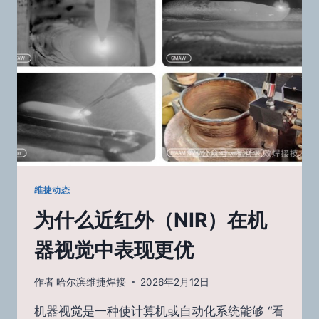
低
成
本
焊
接
相
机
维捷动态
为什么近红外（NIR）在机
器视觉中表现更优
作者
哈尔滨维捷焊接
2026年2月12日
机器视觉是一种使计算机或自动化系统能够 “看