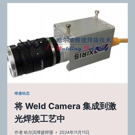
和
金
属
增
材
制
造
的
冷
却
时
间
维捷动态
将 Weld Camera 集成到激
光焊接工艺中
作者
哈尔滨维捷焊接
2024年11月11日